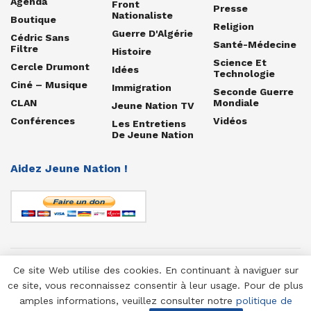
Agenda
Front
Presse
Nationaliste
Boutique
Religion
Guerre D'Algérie
Cédric Sans
Santé-Médecine
Filtre
Histoire
Science Et
Cercle Drumont
Idées
Technologie
Ciné – Musique
Immigration
Seconde Guerre
CLAN
Mondiale
Jeune Nation TV
Conférences
Vidéos
Les Entretiens
De Jeune Nation
Aidez Jeune Nation !
Ce site Web utilise des cookies. En continuant à naviguer sur
© 1958-2025 Jeune Nation
ce site, vous reconnaissez consentir à leur usage. Pour de plus
amples informations, veuillez consulter notre
politique de