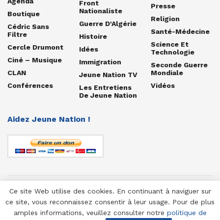
Agenda
Front
Presse
Nationaliste
Boutique
Religion
Guerre D'Algérie
Cédric Sans
Santé-Médecine
Filtre
Histoire
Science Et
Cercle Drumont
Idées
Technologie
Ciné – Musique
Immigration
Seconde Guerre
CLAN
Mondiale
Jeune Nation TV
Conférences
Vidéos
Les Entretiens
De Jeune Nation
Aidez Jeune Nation !
Ce site Web utilise des cookies. En continuant à naviguer sur
© 1958-2025 Jeune Nation
ce site, vous reconnaissez consentir à leur usage. Pour de plus
amples informations, veuillez consulter notre
politique de