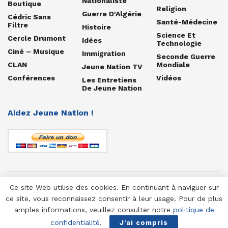
Nationaliste
Boutique
Religion
Guerre D'Algérie
Cédric Sans
Santé-Médecine
Filtre
Histoire
Science Et
Cercle Drumont
Idées
Technologie
Ciné – Musique
Immigration
Seconde Guerre
CLAN
Mondiale
Jeune Nation TV
Conférences
Vidéos
Les Entretiens
De Jeune Nation
Aidez Jeune Nation !
Ce site Web utilise des cookies. En continuant à naviguer sur
© 1958-2025 Jeune Nation
ce site, vous reconnaissez consentir à leur usage. Pour de plus
amples informations, veuillez consulter notre
politique de
confidentialité
.
J'ai compris