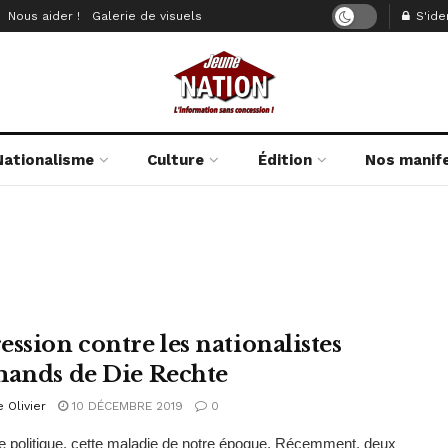
Nous aider !
Galerie de visuels
S'iden
Nationalisme
Culture
Édition
Nos manif
ession contre les nationalistes
mands de Die Rechte
e Olivier
10 DÉCEMBRE 2019
0
ce politique, cette maladie de notre époque. Récemment, deux