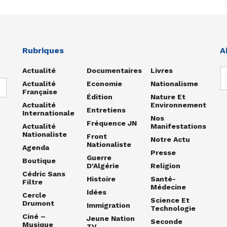
Rubriques
A
Actualité
Documentaires
Livres
Actualité
Economie
Nationalisme
Française
Édition
Nature Et
Actualité
Environnement
Entretiens
Internationale
Nos
Fréquence JN
Actualité
Manifestations
Nationaliste
Front
Notre Actu
Nationaliste
Agenda
Presse
Guerre
Boutique
D'Algérie
Religion
Cédric Sans
Histoire
Santé-
Filtre
Médecine
Idées
Cercle
Science Et
Drumont
Immigration
Technologie
Ciné –
Jeune Nation
Seconde
Musique
TV