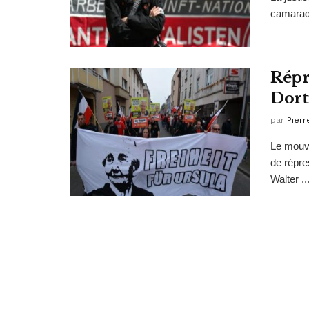
camarade
Répr
Dort
par
Pierr
Le mouve
de répre
Walter ..