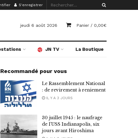
tifier
S'enregistrer
jeudi 6 août 2026
Panier /
0,00
€
estations
JN TV
La Boutique
Recommandé pour vous
Le Rassemblement National
: de revirement à reniement
IL Y A 3 JOURS
30 juillet 1945 : le naufrage
de l’USS Indianapolis, six
jours avant Hiroshima