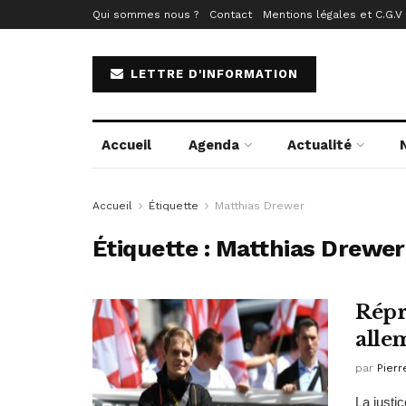
Qui sommes nous ?
Contact
Mentions légales et C.G.V
LETTRE D'INFORMATION
Accueil
Agenda
Actualité
Accueil
Étiquette
Matthias Drewer
Étiquette :
Matthias Drewer
Répr
alle
par
Pierr
La justi