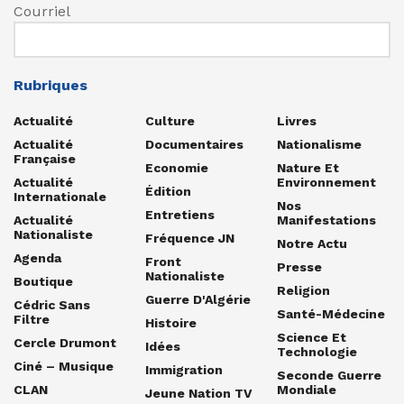
Courriel
Rubriques
Actualité
Culture
Livres
Actualité
Documentaires
Nationalisme
Française
Economie
Nature Et
Actualité
Environnement
Édition
Internationale
Nos
Entretiens
Actualité
Manifestations
Nationaliste
Fréquence JN
Notre Actu
Agenda
Front
Presse
Nationaliste
Boutique
Religion
Guerre D'Algérie
Cédric Sans
Santé-Médecine
Filtre
Histoire
Science Et
Cercle Drumont
Idées
Technologie
Ciné – Musique
Immigration
Seconde Guerre
CLAN
Mondiale
Jeune Nation TV