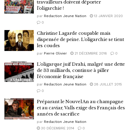
travailleurs doivent déporter
l’oligarchie !
par
Redaction Jeune Nation
13 JANVIER 2020
0
Christine Lagarde coupable mais
dispensée de peine. L’oligarchie se tient
les coudes
par
Pierre Olivier
21 DÉCEMBRE 2016
0
L’oligarque juif Drahi, malgré une dette
de 33 milliards, continue à piller
l’économie française
par
Redaction Jeune Nation
28 JUILLET 2015
0
Préparant le Nouvel An au champagne
et au caviar, Valls exige des Français des
années de sacrifice
par
Redaction Jeune Nation
30 DÉCEMBRE 2014
0