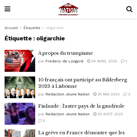
Accueil
Étiquette
oligarchie
Étiquette :
oligarchie
À propos du trumpisme
par
Frederic de Longpré
24 AVRIL 2025
1
10 français ont participé au Bilderberg
2023 à Lisbonne
par
Redaction Jeune Nation
25 MAI 2023
2
Finlande : l’autre pays de la gaudriole
par
Redaction Jeune Nation
25 AOÛT 2022
5
La grève en France démontre que les