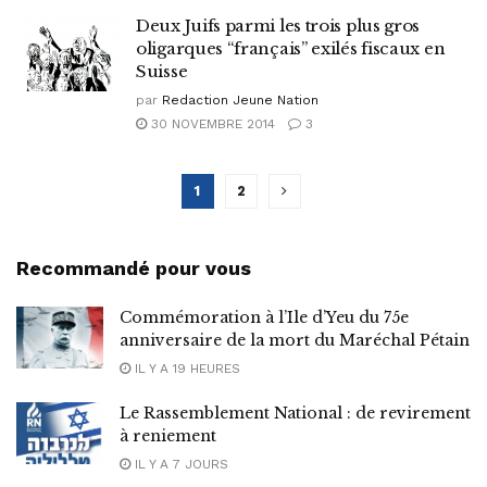
Deux Juifs parmi les trois plus gros
oligarques “français” exilés fiscaux en
Suisse
par
Redaction Jeune Nation
30 NOVEMBRE 2014
3
1
2
Recommandé pour vous
Commémoration à l’Ile d’Yeu du 75e
anniversaire de la mort du Maréchal Pétain
IL Y A 19 HEURES
Le Rassemblement National : de revirement
à reniement
IL Y A 7 JOURS