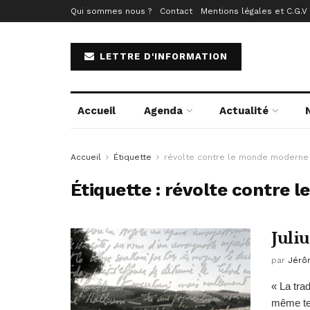
Qui sommes nous ?
Contact
Mentions légales et C.G.V
LETTRE D'INFORMATION
Accueil
Agenda
Actualité
Accueil
Étiquette
révolte contre le monde moderne
Étiquette :
révolte contre 
Juli
par
Jérô
« La tra
même tem