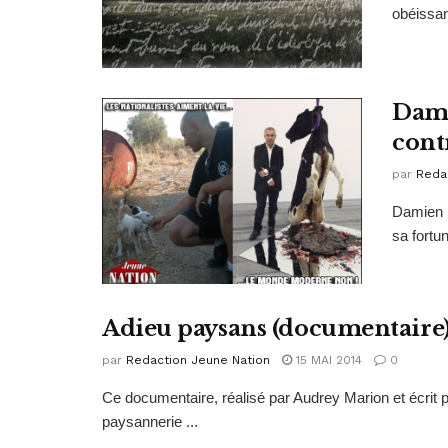
obéissant
Dami
cont
par
Reda
Damien H
sa fortun
Adieu paysans (documentaire
par
Redaction Jeune Nation
15 MAI 2014
0
Ce documentaire, réalisé par Audrey Marion et écrit 
paysannerie ...