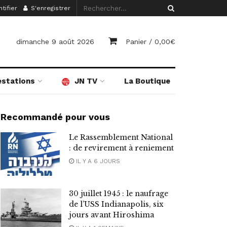
tifier
S'enregistrer
dimanche 9 août 2026
Panier /
0,00
€
estations
JN TV
La Boutique
Recommandé pour vous
Le Rassemblement National
: de revirement à reniement
IL Y A 6 JOURS
30 juillet 1945 : le naufrage
de l’USS Indianapolis, six
jours avant Hiroshima