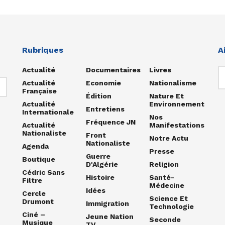
Rubriques
A
Actualité
Documentaires
Livres
Actualité
Economie
Nationalisme
Française
Édition
Nature Et
Actualité
Environnement
Entretiens
Internationale
Nos
Fréquence JN
Actualité
Manifestations
Nationaliste
Front
Notre Actu
Nationaliste
Agenda
Presse
Guerre
Boutique
D'Algérie
Religion
Cédric Sans
Histoire
Santé-
Filtre
Médecine
Idées
Cercle
Science Et
Drumont
Immigration
Technologie
Ciné –
Jeune Nation
Seconde
Musique
TV