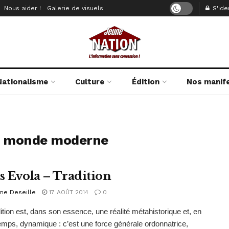
Nous aider !
Galerie de visuels
S'iden
Nationalisme
Culture
Édition
Nos manif
le monde moderne
us Evola – Tradition
me Deseille
17 AOÛT 2014
0
dition est, dans son essence, une réalité métahistorique et, en
ps, dynamique : c’est une force générale ordonnatrice,