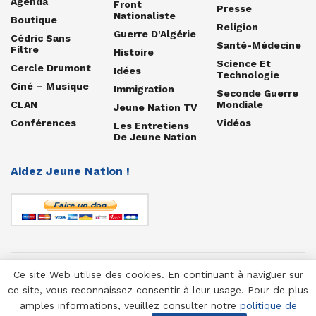
Agenda
Front
Presse
Nationaliste
Boutique
Religion
Guerre D'Algérie
Cédric Sans
Santé-Médecine
Filtre
Histoire
Science Et
Cercle Drumont
Idées
Technologie
Ciné – Musique
Immigration
Seconde Guerre
CLAN
Mondiale
Jeune Nation TV
Conférences
Vidéos
Les Entretiens
De Jeune Nation
Aidez Jeune Nation !
Ce site Web utilise des cookies. En continuant à naviguer sur
© 1958-2025 Jeune Nation
ce site, vous reconnaissez consentir à leur usage. Pour de plus
amples informations, veuillez consulter notre
politique de