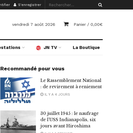
tifier
S'enregistrer
vendredi 7 août 2026
Panier /
0,00
€
estations
JN TV
La Boutique
Recommandé pour vous
Le Rassemblement National
: de revirement à reniement
IL Y A 4 JOURS
30 juillet 1945 : le naufrage
de l’USS Indianapolis, six
jours avant Hiroshima