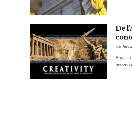
De l
con
par
Reda
Arya… ce
pouvons 