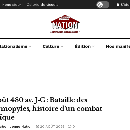
Nous aider !
Galerie de visuels
S'iden
Nationalisme
Culture
Édition
Nos manif
ût 480 av. J-C : Bataille des
mopyles, histoire d’un combat
ïque
ction Jeune Nation
20 AOÛT 2025
0