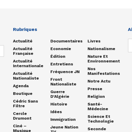
Rubriques
A
Actualité
Documentaires
Livres
Actualité
Economie
Nationalisme
Française
Édition
Nature Et
Actualité
Environnement
Entretiens
Internationale
Nos
Fréquence JN
Actualité
Manifestations
Nationaliste
Front
Notre Actu
Nationaliste
Agenda
Presse
Guerre
Boutique
D'Algérie
Religion
Cédric Sans
Histoire
Santé-
Filtre
Médecine
Idées
Cercle
Science Et
Drumont
Immigration
Technologie
Ciné –
Jeune Nation
Seconde
Musique
TV