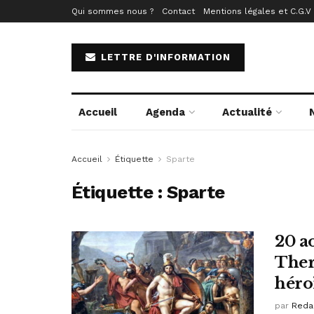
Qui sommes nous ?
Contact
Mentions légales et C.G.V
LETTRE D'INFORMATION
Accueil
Agenda
Actualité
Accueil
Étiquette
Sparte
Étiquette :
Sparte
20 ao
Ther
héro
par
Reda