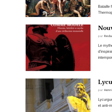
Bataille 
Thermopy
Nouv
par
Reda
Le mythe
d’inspir
intempore
Lycu
par
Henri
Lycurgue
et anti-m