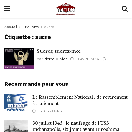
Accueil
Étiquette
sucre
Étiquette :
sucre
Sucrez, sucrez-moi !
par
Pierre Olivier
30 AVRIL 2016
0
Recommandé pour vous
Le Rassemblement National : de revirement
à reniement
IL Y A 5 JOURS
30 juillet 1945 : le naufrage de l’USS
Indianapolis, six jours avant Hiroshima