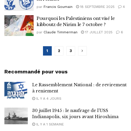
par
Francis Goumain
18 SEPTEMBRE 2025
4
Pourquoi les Palestiniens ont visé le
kibboutz de Nirim le 7 octobre ?
par
Claude Timmerman
17 JUILLET 2025
6
1
2
3
Recommandé pour vous
Le Rassemblement National : de revirement
à reniement
IL Y A 4 JOURS
30 juillet 1945 : le naufrage de l’USS
Indianapolis, six jours avant Hiroshima
IL Y A 1 SEMAINE