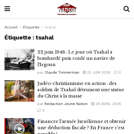
Accueil
Étiquette
tsahal
Étiquette :
tsahal
22 juin 1948 : Le jour où Tsahal a
bombardé puis coulé un navire de
l’Irgoun
par
Claude Timmerman
22 JUIN 2026
0
Judéo-christianisme en action : des
soldats de Tsahal détruisent une statue
du Christ à la masse
par
Redaction Jeune Nation
29 AVRIL 2026
0
Financer l’armée Israélienne et obtenir
une déduction fiscale ? En France c’est
possible !