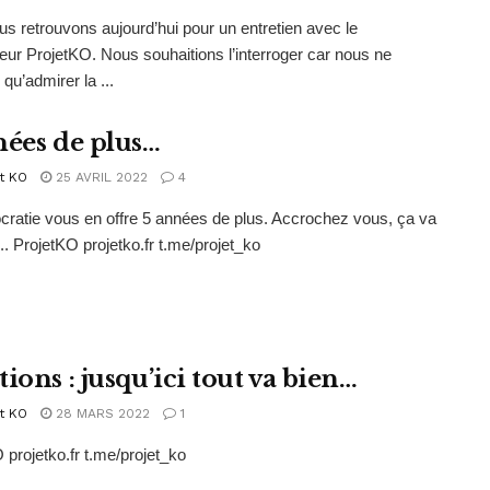
s retrouvons aujourd’hui pour un entretien avec le
eur ProjetKO. Nous souhaitions l’interroger car nous ne
qu’admirer la ...
nées de plus…
t KO
25 AVRIL 2022
4
ratie vous en offre 5 années de plus. Accrochez vous, ça va
.. ProjetKO projetko.fr t.me/projet_ko
ions : jusqu’ici tout va bien…
t KO
28 MARS 2022
1
 projetko.fr t.me/projet_ko