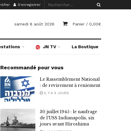
tifier
S'enregistrer
samedi 8 août 2026
Panier /
0,00
€
estations
JN TV
La Boutique
Recommandé pour vous
Le Rassemblement National
: de revirement à reniement
IL Y A 4 JOURS
30 juillet 1945 : le naufrage
de l’USS Indianapolis, six
jours avant Hiroshima