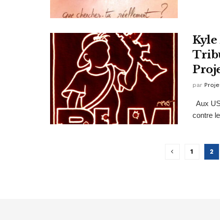
Kyle
Trib
Proj
par
Proje
Aux USA,
contre l
1
2