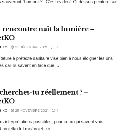
 sauveront l'humanité". C'est évident. Ci-dessus peinture sur
...
a rencontre naît la lumière –
etKO
t KO
13 DÉCEMBRE 2021
0
ctature à prétexte sanitaire vise bien à nous éloigner les uns
es car ils savent en face que ...
cherches-tu réellement ? –
etKO
t KO
25 NOVEMBRE 2021
1
s interprétations possibles, pour ceux qui savent voir.
 projetko.fr t.me/projet_ko