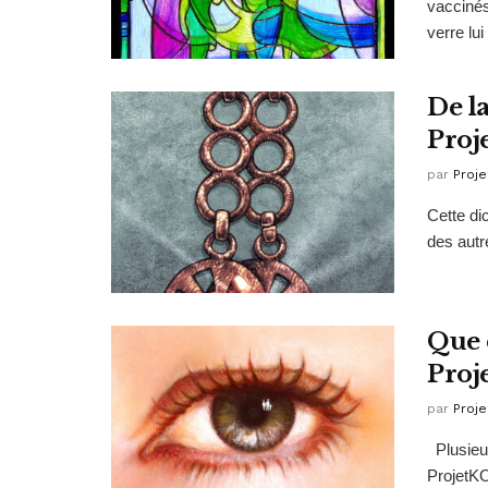
vaccinés
verre lui 
De l
Proj
par
Proje
Cette di
des autr
Que 
Proj
par
Proje
Plusieur
ProjetKO