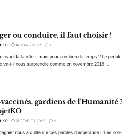
er ou conduire, il faut choisir !
t KO
14 MARS 2022
1
re avant la famille... mais pour combien de temps ? Le peuple
e va-t-il nous surprendre comme en novembre 2018 ...
vaccinés, gardiens de l’Humanité ?
ojetKO
t KO
21 FÉVRIER 2022
4
agnier nous a quitté sur ces paroles d'espérance : "Les non-