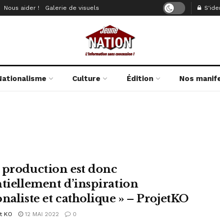
Nous aider !
Galerie de visuels
S'iden
Nationalisme
Culture
Édition
Nos manif
 production est donc
ntiellement d’inspiration
onaliste et catholique » – ProjetKO
t KO
12 MAI 2022
0