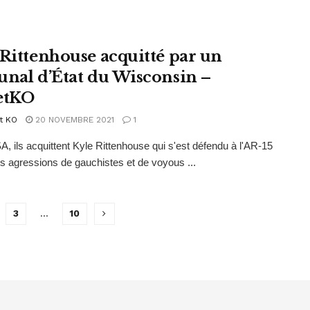
 Rittenhouse acquitté par un
unal d’État du Wisconsin –
etKO
t KO
20 NOVEMBRE 2021
1
 ils acquittent Kyle Rittenhouse qui s'est défendu à l'AR-15
es agressions de gauchistes et de voyous ...
3
…
10