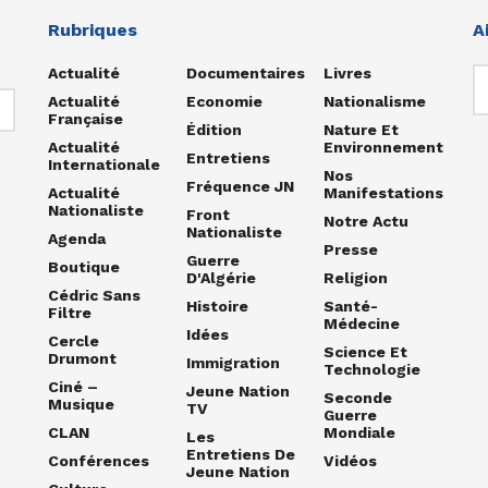
Rubriques
A
Actualité
Documentaires
Livres
Actualité
Economie
Nationalisme
Française
Édition
Nature Et
Actualité
Environnement
Entretiens
Internationale
Nos
Fréquence JN
Actualité
Manifestations
Nationaliste
Front
Notre Actu
Nationaliste
Agenda
Presse
Guerre
Boutique
D'Algérie
Religion
Cédric Sans
Histoire
Santé-
Filtre
Médecine
Idées
Cercle
Science Et
Drumont
Immigration
Technologie
Ciné –
Jeune Nation
Seconde
Musique
TV
Guerre
CLAN
Mondiale
Les
Entretiens De
Conférences
Vidéos
Jeune Nation