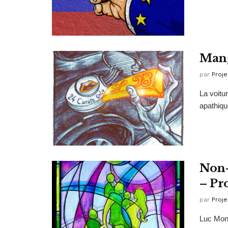
Mang
par
Proje
La voitu
apathiqu
Non-
– Pr
par
Proje
Luc Mont