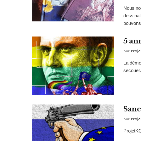
Nous nou
dessinat
pouvons 
5 an
par
Proje
La démoc
secouer.
Sanct
par
Proje
ProjetKO