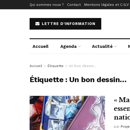
Qui sommes nous ?
Contact
Mentions légales et C.G.V
LETTRE D'INFORMATION
Accueil
Agenda
Actualité
Accueil
Étiquette
Un bon dessin...
Étiquette :
Un bon dessin…
« Ma
esse
nati
par
Proje