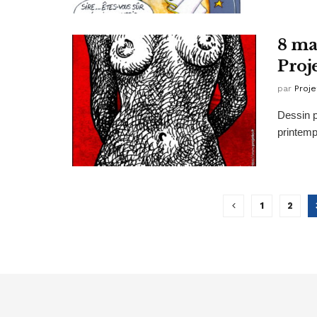
8 ma
Proj
par
Proje
Dessin p
printem
1
2