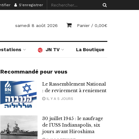
tifier
S'enregistrer
samedi 8 août 2026
Panier /
0,00
€
estations
JN TV
La Boutique
Recommandé pour vous
Le Rassemblement National
: de revirement à reniement
IL Y A 5 JOURS
30 juillet 1945 : le naufrage
de l’USS Indianapolis, six
jours avant Hiroshima