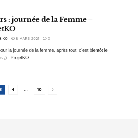
rs : journée de la Femme –
etKO
t KO
8 MARS 2021
0
our la journée de la femme, après tout, c'est bientôt le
ps ;) ProjetKO
3
4
…
10