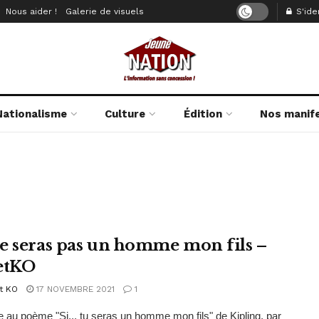
Nous aider !
Galerie de visuels
S'iden
Nationalisme
Culture
Édition
Nos manif
e seras pas un homme mon fils –
etKO
t KO
17 NOVEMBRE 2021
1
 au poème "Si... tu seras un homme mon fils" de Kipling, par