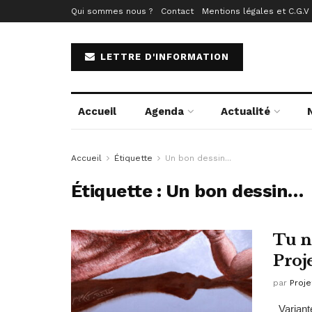
Qui sommes nous ?
Contact
Mentions légales et C.G.V
LETTRE D'INFORMATION
Accueil
Agenda
Actualité
Accueil
Étiquette
Un bon dessin...
Étiquette :
Un bon dessin…
Tu n
Proj
par
Proje
Variante