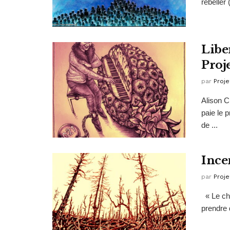
rebeller 
Libe
Proj
par
Proje
Alison C
paie le 
de ...
Ince
par
Proje
« Le cha
prendre d