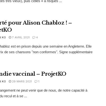
(les très vieux), puis celles « à risques ...
rté pour Alison Chabloz ! –
etKO
t KO
7 AVRIL 2021
4
habloz est en prison depuis une semaine en Angleterre. Elle
prix de ses chansons "non conformes". Signe supplémentaire
ndie vaccinal – ProjetKO
t KO
29 MARS 2021
1
ngement ne peut venir que de nous, de notre capacité à
u recul et à se ...