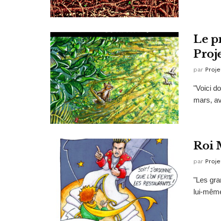
Le p
Proj
par
Proje
"Voici do
mars, avr
Roi 
par
Proje
"Les gra
lui-même