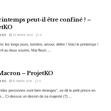
rintemps peut-il être confiné ? –
etKO
t KO
23 MARS 2021
0
nc les longs jours, lumière, amour, délire ! Voici le printemps !
il au doux sourire, Mai fleuri, ...
Macron – ProjetKO
t KO
15 MARS 2021
0
ndes personnes sont bien étranges", se dit le petit prince en
... Ci-dessus un dessin de sa majesté (?) ...