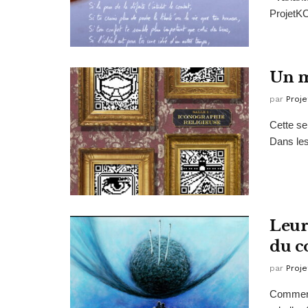
ProjetKO
Un m
par
Proje
Cette se
Dans les 
Leur
du c
par
Proje
Commence