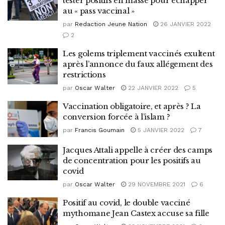
tester positifs en masse pour échapper
au « pass vaccinal »
par
Redaction Jeune Nation
26 JANVIER 2022
2
Les golems triplement vaccinés exultent
après l’annonce du faux allégement des
restrictions
par
Oscar Walter
22 JANVIER 2022
5
Vaccination obligatoire, et après ? La
conversion forcée à l’islam ?
par
Francis Goumain
5 JANVIER 2022
7
Jacques Attali appelle à créer des camps
de concentration pour les positifs au
covid
par
Oscar Walter
29 NOVEMBRE 2021
6
Positif au covid, le double vacciné
mythomane Jean Castex accuse sa fille