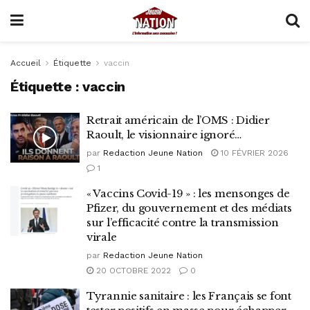
Accueil
Étiquette
vaccin
Étiquette :
vaccin
Retrait américain de l’OMS : Didier
Raoult, le visionnaire ignoré…
par
Redaction Jeune Nation
10 FÉVRIER 2026
1
« Vaccins Covid-19 » : les mensonges de
Pfizer, du gouvernement et des médiats
sur l’efficacité contre la transmission
virale
par
Redaction Jeune Nation
20 OCTOBRE 2022
0
Tyrannie sanitaire : les Français se font