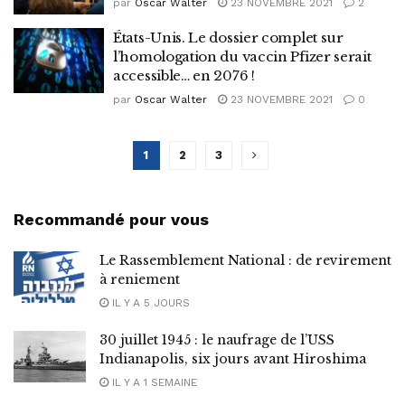
par
Oscar Walter
23 NOVEMBRE 2021
2
États-Unis. Le dossier complet sur
l’homologation du vaccin Pfizer serait
accessible… en 2076 !
par
Oscar Walter
23 NOVEMBRE 2021
0
1
2
3
Recommandé pour vous
Le Rassemblement National : de revirement
à reniement
IL Y A 5 JOURS
30 juillet 1945 : le naufrage de l’USS
Indianapolis, six jours avant Hiroshima
IL Y A 1 SEMAINE