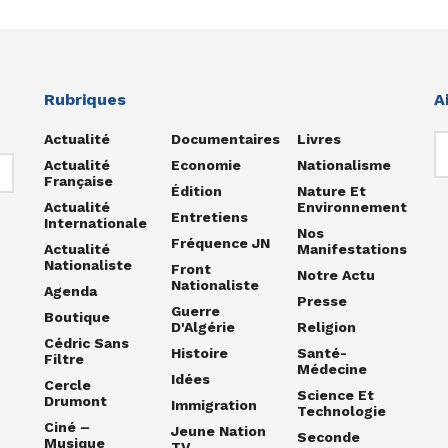
Rubriques
A
Actualité
Documentaires
Livres
Actualité
Economie
Nationalisme
Française
Édition
Nature Et
Actualité
Environnement
Entretiens
Internationale
Nos
Fréquence JN
Actualité
Manifestations
Nationaliste
Front
Notre Actu
Nationaliste
Agenda
Presse
Guerre
Boutique
D'Algérie
Religion
Cédric Sans
Histoire
Santé-
Filtre
Médecine
Idées
Cercle
Science Et
Drumont
Immigration
Technologie
Ciné –
Jeune Nation
Seconde
Musique
TV