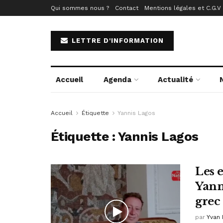
Qui sommes nous ?
Contact
Mentions légales et C.G.V
LETTRE D'INFORMATION
Accueil
Agenda
Actualité
Accueil
Étiquette
Yannis Lagos
Étiquette :
Yannis Lagos
Les 
Yan
grec
par
Yvan 