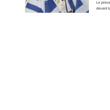
Le priso
devant l