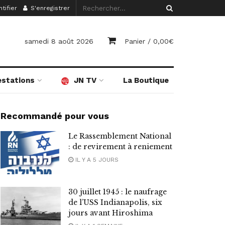
tifier
S'enregistrer
samedi 8 août 2026
Panier /
0,00
€
estations
JN TV
La Boutique
Recommandé pour vous
Le Rassemblement National
: de revirement à reniement
IL Y A 5 JOURS
30 juillet 1945 : le naufrage
de l’USS Indianapolis, six
jours avant Hiroshima