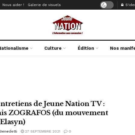
Nous aider !
Galerie de visuels
S'iden
Nationalisme
Culture
Édition
Nos manif
entretiens de Jeune Nation TV :
nis ZOGRAFOS (du mouvement
 Elasyn)
Benedetti
27 SEPTEMBRE 2021
0