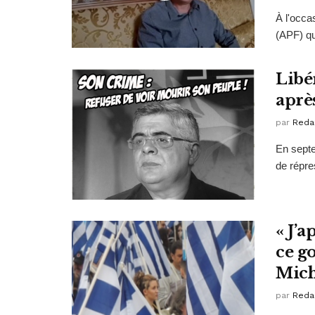
À l'occ
(APF) qu
Libé
aprè
par
Reda
En septe
de répres
« J’a
ce g
Mich
par
Reda