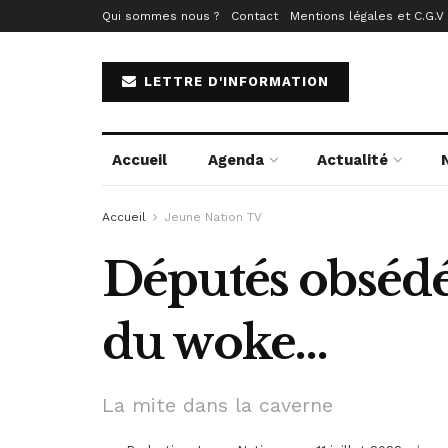
Qui sommes nous ?
Contact
Mentions légales et C.G.V
LETTRE D'INFORMATION
Accueil
Agenda
Actualité
Accueil
Jeune Nation TV
Députés obsédés
du woke…
La mite dans la caverne