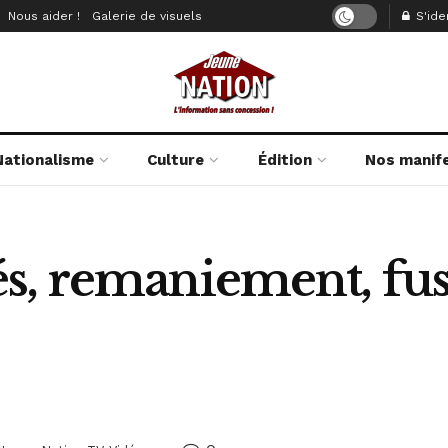
Nous aider !
Galerie de visuels
S'iden
Nationalisme
Culture
Édition
Nos manif
, remaniement, fusil