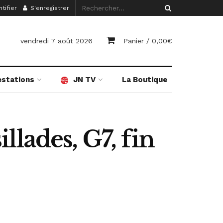
tifier
S'enregistrer
vendredi 7 août 2026
Panier /
0,00
€
estations
JN TV
La Boutique
lades, G7, fin