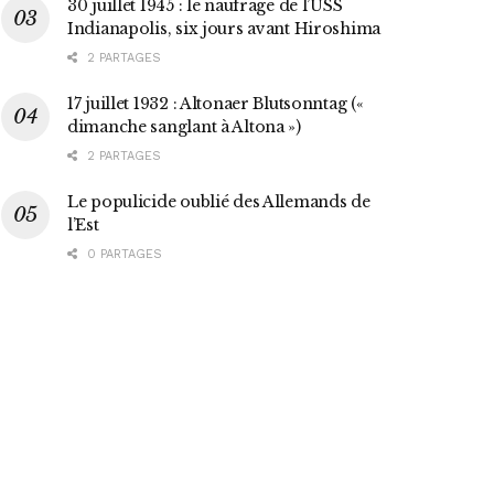
30 juillet 1945 : le naufrage de l’USS
Indianapolis, six jours avant Hiroshima
2 PARTAGES
17 juillet 1932 : Altonaer Blutsonntag («
dimanche sanglant à Altona »)
2 PARTAGES
Le populicide oublié des Allemands de
l’Est
0 PARTAGES