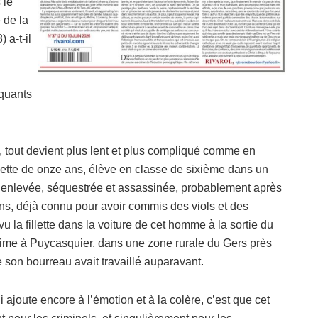
 le
 de la
 a-t-il
nquants
s, tout devient plus lent et plus compliqué comme en
llette de onze ans, élève en classe de sixième dans un
té enlevée, séquestrée et assassinée, probablement après
ns, déjà connu pour avoir commis des viols et des
 la fillette dans la voiture de cet homme à la sortie du
ictime à Puycasquier, dans une zone rurale du Gers près
e son bourreau avait travaillé auparavant.
 ajoute encore à l’émotion et à la colère, c’est que cet