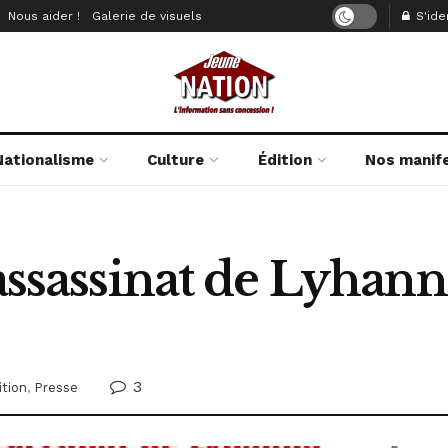
Nous aider !
Galerie de visuels
S'iden
Nationalisme
Culture
Édition
Nos manif
’assassinat de Lyhann
3
ition
,
Presse