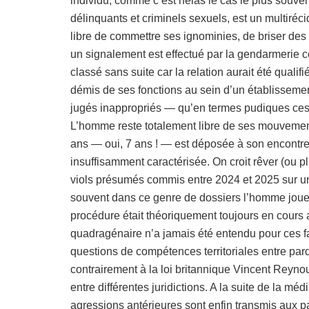
individu, comme c’est hélas le cas le plus souven
délinquants et criminels sexuels, est un multiréci
libre de commettre ses ignominies, de briser des 
un signalement est effectué par la gendarmerie 
classé sans suite car la relation aurait été qualifi
démis de ses fonctions au sein d’un établisseme
jugés inappropriés — qu’en termes pudiques ces 
L’homme reste totalement libre de ses mouvement
ans — oui, 7 ans ! — est déposée à son encontre
insuffisamment caractérisée. On croit rêver (ou 
viols présumés commis entre 2024 et 2025 sur u
souvent dans ce genre de dossiers l’homme joue 
procédure était théoriquement toujours en cours
quadragénaire n’a jamais été entendu pour ces fait
questions de compétences territoriales entre parq
contrairement à la loi britannique Vincent Reyn
entre différentes juridictions. A la suite de la mé
agressions antérieures sont enfin transmis aux 