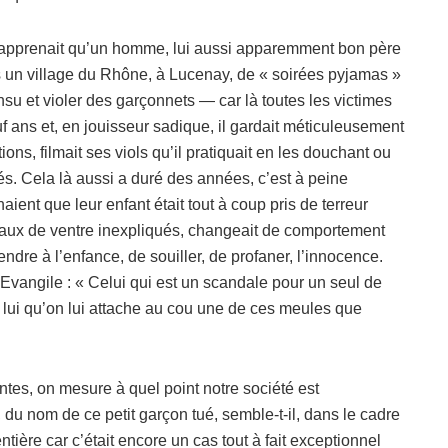
on apprenait qu’un homme, lui aussi apparemment bon père
ans un village du Rhône, à Lucenay, de « soirées pyjamas »
su et violer des garçonnets — car là toutes les victimes
uf ans et, en jouisseur sadique, il gardait méticuleusement
ns, filmait ses viols qu’il pratiquait en les douchant ou
ués. Cela là aussi a duré des années, c’est à peine
aient que leur enfant était tout à coup pris de terreur
s maux de ventre inexpliqués, changeait de comportement
rendre à l’enfance, de souiller, de profaner, l’innocence.
l’Evangile : « Celui qui est un scandale pour un seul de
r lui qu’on lui attache au cou une de ces meules que
antes, on mesure à quel point notre société est
du nom de ce petit garçon tué, semble-t-il, dans le cadre
tière car c’était encore un cas tout à fait exceptionnel