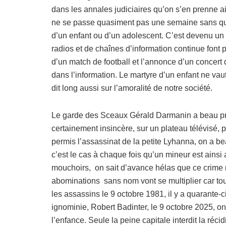
dans les annales judiciaires qu’on s’en prenne ain
ne se passe quasiment pas une semaine sans qu’on
d’un enfant ou d’un adolescent. C’est devenu un f
radios et de chaînes d’information continue font
d’un match de football et l’annonce d’un concert 
dans l’information. Le martyre d’un enfant ne vau
dit long aussi sur l’amoralité de notre société.
Le garde des Sceaux Gérald Darmanin a beau pré
certainement insincère, sur un plateau télévisé, 
permis l’assassinat de la petite Lyhanna, on a
c’est le cas à chaque fois qu’un mineur est ainsi a
mouchoirs, on sait d’avance hélas que ce crime n
abominations sans nom vont se multiplier car tout
les assassins le 9 octobre 1981, il y a quarante-
ignominie, Robert Badinter, le 9 octobre 2025, o
l’enfance. Seule la peine capitale interdit la réci