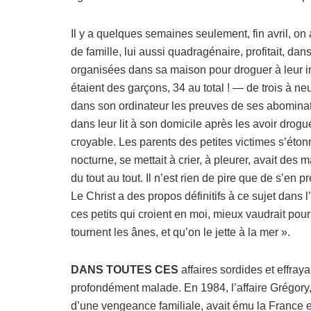
Il y a quelques semaines seulement, fin avril, 
de famille, lui aussi quadragénaire, profitait, d
organisées dans sa maison pour droguer à leur in
étaient des garçons, 34 au total ! — de trois à ne
dans son ordinateur les preuves de ses abominatio
dans leur lit à son domicile après les avoir drog
croyable. Les parents des petites victimes s’étonn
nocturne, se mettait à crier, à pleurer, avait de
du tout au tout. Il n’est rien de pire que de s’en p
Le Christ a des propos définitifs à ce sujet dans 
ces petits qui croient en moi, mieux vaudrait pou
tournent les ânes, et qu’on le jette à la mer ».
DANS TOUTES CES
affaires sordides et effray
profondément malade. En 1984, l’affaire Grégory, 
d’une vengeance familiale, avait ému la France en