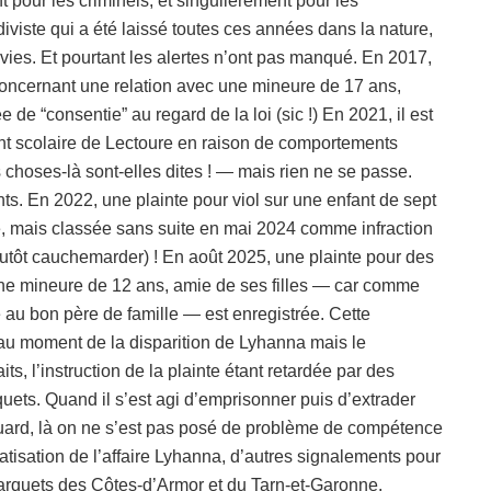
t pour les criminels, et singulièrement pour les
diviste qui a été laissé toutes ces années dans la nature,
vies. Et pourtant les alertes n’ont pas manqué. En 2017,
concernant une relation avec une mineure de 17 ans,
ée de “consentie” au regard de la loi (sic !) En 2021, il est
nt scolaire de Lectoure en raison de comportements
choses-là sont-elles dites ! — mais rien ne se passe.
s. En 2022, une plainte pour viol sur une enfant de sept
, mais classée sans suite en mai 2024 comme infraction
plutôt cauchemarder) ! En août 2025, une plainte pour des
ne mineure de 12 ans, amie de ses filles — car comme
au bon père de famille — est enregistrée. Cette
 au moment de la disparition de Lyhanna mais le
s, l’instruction de la plainte étant retardée par des
uets. Quand il s’est agi d’emprisonner puis d’extrader
ouard, là on ne s’est pas posé de problème de compétence
diatisation de l’affaire Lyhanna, d’autres signalements pour
parquets des Côtes-d’Armor et du Tarn-et-Garonne.