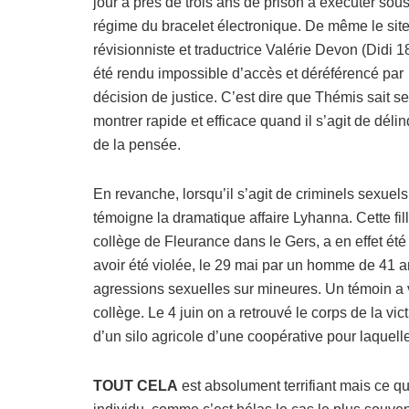
jour à près de trois ans de prison à exécuter sous
régime du bracelet électronique. De même le site
révisionniste et traductrice Valérie Devon (Didi 18)
été rendu impossible d’accès et déréférencé par
décision de justice. C’est dire que Thémis sait se
montrer rapide et efficace quand il s’agit de déli
de la pensée.
En revanche, lorsqu’il s’agit de criminels sexuel
témoigne la dramatique affaire Lyhanna. Cette fi
collège de Fleurance dans le Gers, a en effet é
avoir été violée, le 29 mai par un homme de 41 a
agressions sexuelles sur mineures. Un témoin a vu
collège. Le 4 juin on a retrouvé le corps de la v
d’un silo agricole d’une coopérative pour laquell
TOUT CELA
est absolument terrifiant mais ce qui