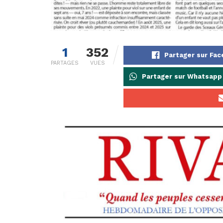
1
352
Partager sur Fa
PARTAGES
VUES
Partager sur Whatsapp