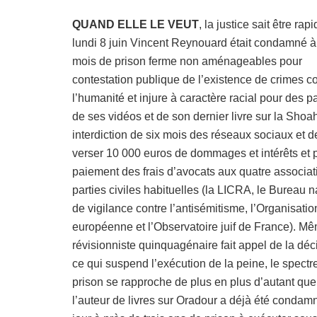
QUAND ELLE LE VEUT
, la justice sait être rap
lundi 8 juin Vincent Reynouard était condamné à
mois de prison ferme non aménageables pour
contestation publique de l’existence de crimes c
l’humanité et injure à caractère racial pour des 
de ses vidéos et de son dernier livre sur la Shoa
interdiction de six mois des réseaux sociaux et d
verser 10 000 euros de dommages et intérêts et p
paiement des frais d’avocats aux quatre associat
parties civiles habituelles (la LICRA, le Bureau n
de vigilance contre l’antisémitisme, l’Organisatio
européenne et l’Observatoire juif de France). Mê
révisionniste quinquagénaire fait appel de la déc
ce qui suspend l’exécution de la peine, le spectr
prison se rapproche de plus en plus d’autant que
l’auteur de livres sur Oradour a déjà été condam