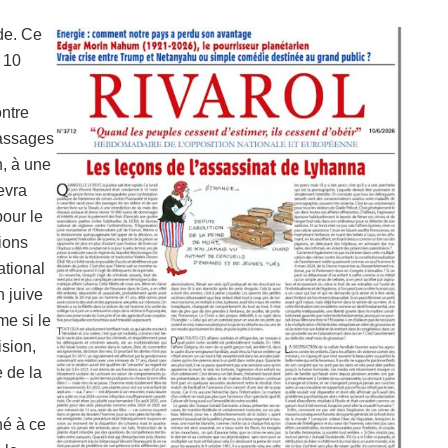
ide. Ce
 10
ontre
passages
h, à une
evra
our le
ions
ational
n juive
me si le
ision,
e de la
né à ce