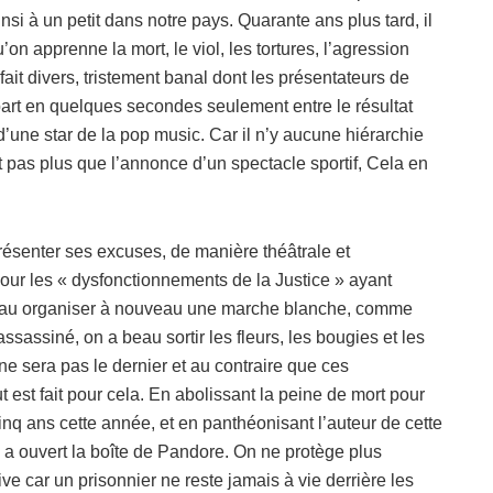
si à un petit dans notre pays. Quarante ans plus tard, il
 apprenne la mort, le viol, les tortures, l’agression
ait divers, tristement banal dont les présentateurs de
 part en quelques secondes seulement entre le résultat
d’une star de la pop music. Car il n’y aucune hiérarchie
t pas plus que l’annonce d’un spectacle sportif, Cela en
senter ses excuses, de manière théâtrale et
pour les « dysfonctionnements de la Justice » ayant
 beau organiser à nouveau une marche blanche, comme
ssassiné, on a beau sortir les fleurs, les bougies et les
e sera pas le dernier et au contraire que ces
 est fait pour cela. En abolissant la peine de mort pour
cinq ans cette année, et en panthéonisant l’auteur de cette
n a ouvert la boîte de Pandore. On ne protège plus
dive car un prisonnier ne reste jamais à vie derrière les