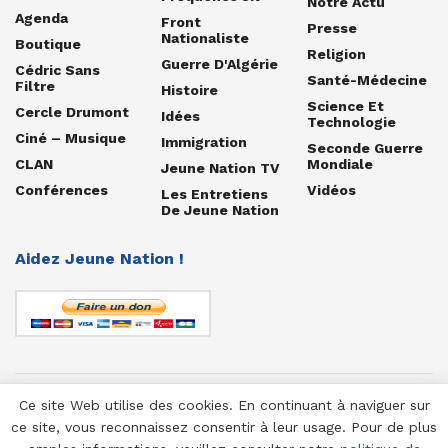
Notre Actu
Agenda
Front
Presse
Nationaliste
Boutique
Religion
Guerre D'Algérie
Cédric Sans
Santé-Médecine
Filtre
Histoire
Science Et
Cercle Drumont
Idées
Technologie
Ciné – Musique
Immigration
Seconde Guerre
CLAN
Mondiale
Jeune Nation TV
Conférences
Vidéos
Les Entretiens
De Jeune Nation
Aidez Jeune Nation !
Ce site Web utilise des cookies. En continuant à naviguer sur
© 1958-2025 Jeune Nation
ce site, vous reconnaissez consentir à leur usage. Pour de plus