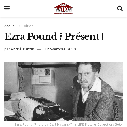
Accueil
Édition
Ezra Pound ? Présent !
par
André Pantin
1 novembre 2020
Ezra Pound (Photo by Carl Mydans/The LIFE Picture Collection/Getty