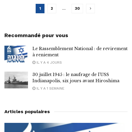
1
2
…
30
Recommandé pour vous
Le Rassemblement National : de revirement
à reniement
IL Y A 4 JOURS
30 juillet 1945 : le naufrage de l’USS
Indianapolis, six jours avant Hiroshima
IL Y A 1 SEMAINE
Articles populaires