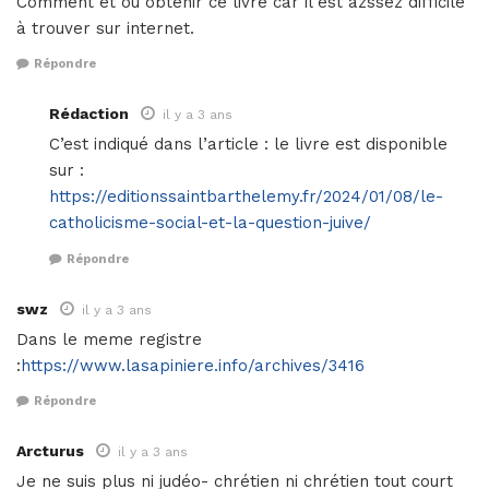
Comment et où obtenir ce livre car il est azssez difficile
à trouver sur internet.
Répondre
Rédaction
il y a 3 ans
C’est indiqué dans l’article : le livre est disponible
sur :
https://editionssaintbarthelemy.fr/2024/01/08/le-
catholicisme-social-et-la-question-juive/
Répondre
swz
il y a 3 ans
Dans le meme registre
:
https://www.lasapiniere.info/archives/3416
Répondre
Arcturus
il y a 3 ans
Je ne suis plus ni judéo- chrétien ni chrétien tout court