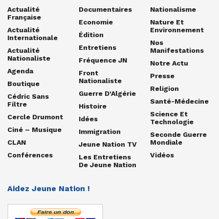
Actualité
Documentaires
Nationalisme
Française
Economie
Nature Et
Actualité
Environnement
Édition
Internationale
Nos
Entretiens
Actualité
Manifestations
Nationaliste
Fréquence JN
Notre Actu
Agenda
Front
Presse
Nationaliste
Boutique
Religion
Guerre D'Algérie
Cédric Sans
Santé-Médecine
Filtre
Histoire
Science Et
Cercle Drumont
Idées
Technologie
Ciné – Musique
Immigration
Seconde Guerre
CLAN
Mondiale
Jeune Nation TV
Conférences
Vidéos
Les Entretiens
De Jeune Nation
Aidez Jeune Nation !