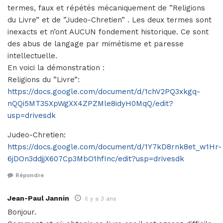
termes, faux et répétés mécaniquement de ”Religions
du Livre” et de ”Judeo-Chretien” . Les deux termes sont
inexacts et n’ont AUCUN fondement historique. Ce sont
des abus de langage par mimétisme et paresse
intellectuelle.
En voici la démonstration :
Religions du ”Livre”:
https://docs.google.com/document/d/1chV2PQ3xkgq-
nQQi5MT3SXpWgXX4ZPZMle8idyH0MqQ/edit?
usp=drivesdk
Judeo-Chretien:
https://docs.google.com/document/d/1Y7kD8rnk8et_w1Hr-
6jDOn3ddjjX607Cp3MbO1hfInc/edit?usp=drivesdk
Répondre
Jean-Paul Jannin
il y a 3 ans
Bonjour.