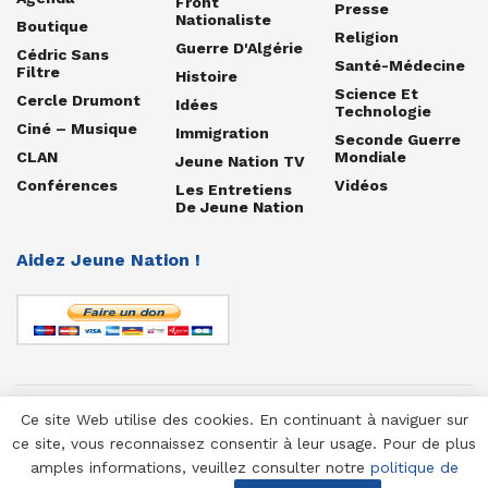
Front
Presse
Nationaliste
Boutique
Religion
Guerre D'Algérie
Cédric Sans
Santé-Médecine
Filtre
Histoire
Science Et
Cercle Drumont
Idées
Technologie
Ciné – Musique
Immigration
Seconde Guerre
CLAN
Mondiale
Jeune Nation TV
Conférences
Vidéos
Les Entretiens
De Jeune Nation
Aidez Jeune Nation !
Ce site Web utilise des cookies. En continuant à naviguer sur
© 1958-2025 Jeune Nation
ce site, vous reconnaissez consentir à leur usage. Pour de plus
amples informations, veuillez consulter notre
politique de