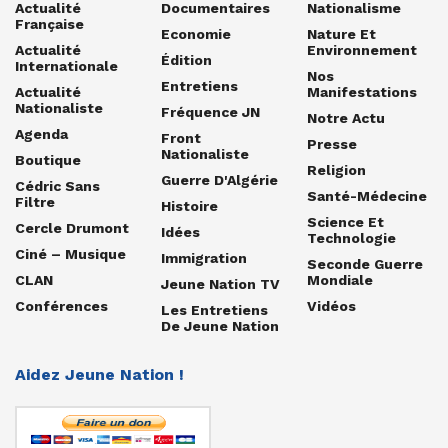
Actualité
Documentaires
Nationalisme
Française
Economie
Nature Et
Actualité
Environnement
Édition
Internationale
Nos
Entretiens
Actualité
Manifestations
Nationaliste
Fréquence JN
Notre Actu
Agenda
Front
Presse
Nationaliste
Boutique
Religion
Guerre D'Algérie
Cédric Sans
Santé-Médecine
Filtre
Histoire
Science Et
Cercle Drumont
Idées
Technologie
Ciné – Musique
Immigration
Seconde Guerre
CLAN
Mondiale
Jeune Nation TV
Conférences
Vidéos
Les Entretiens
De Jeune Nation
Aidez Jeune Nation !