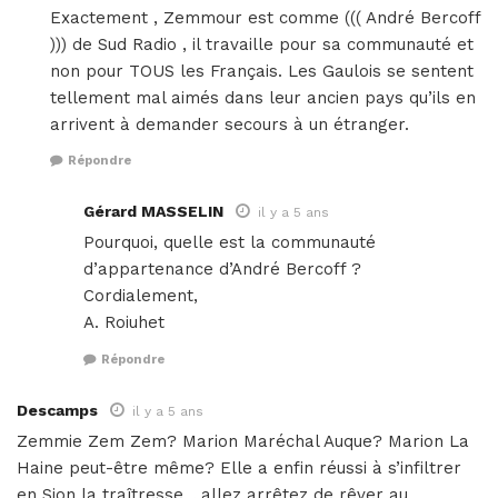
Exactement , Zemmour est comme ((( André Bercoff
))) de Sud Radio , il travaille pour sa communauté et
non pour TOUS les Français. Les Gaulois se sentent
tellement mal aimés dans leur ancien pays qu’ils en
arrivent à demander secours à un étranger.
Répondre
Gérard MASSELIN
il y a 5 ans
Pourquoi, quelle est la communauté
d’appartenance d’André Bercoff ?
Cordialement,
A. Roiuhet
Répondre
Descamps
il y a 5 ans
Zemmie Zem Zem? Marion Maréchal Auque? Marion La
Haine peut-être même? Elle a enfin réussi à s’infiltrer
en Sion la traîtresse….allez arrêtez de rêver au