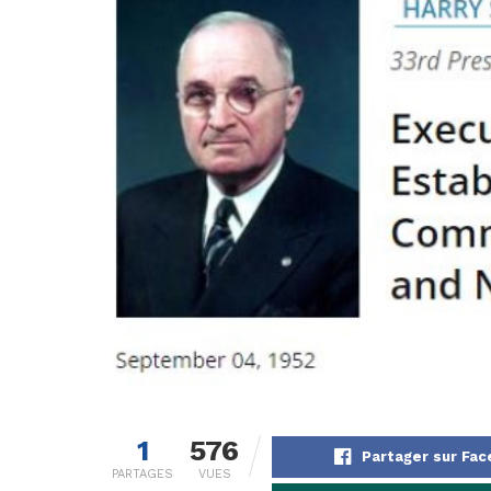
1
576
Partager sur Fa
PARTAGES
VUES