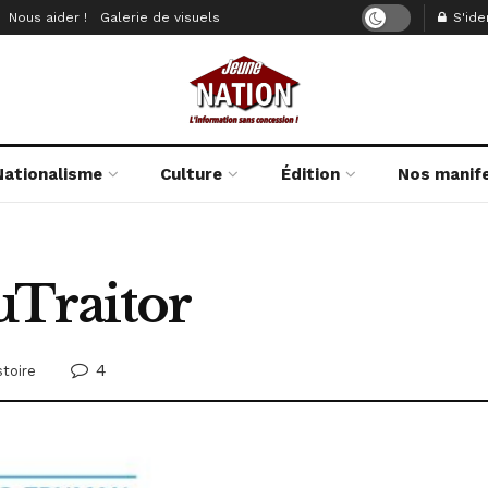
Nous aider !
Galerie de visuels
S'iden
Nationalisme
Culture
Édition
Nos manif
uTraitor
4
stoire