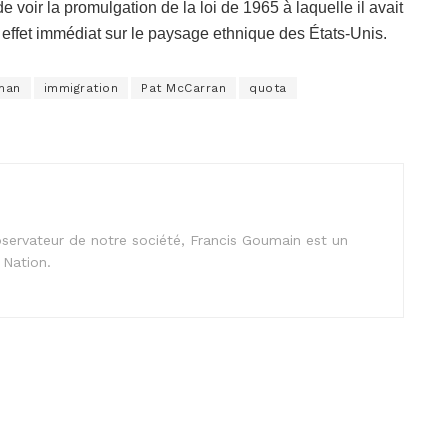
 voir la promulgation de la loi de 1965 à laquelle il avait
n effet immédiat sur le paysage ethnique des États-Unis.
man
immigration
Pat McCarran
quota
observateur de notre société, Francis Goumain est un
 Nation.