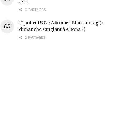
l’Est
0 PARTAGES
17 juillet 1932 : Altonaer Blutsonntag («
dimanche sanglant à Altona »)
2 PARTAGES