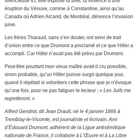
silencieuse ici, elle explose là avec la violence d’une
éruption du Vésuve, comme à Constantine, ainsi qu’au
Canada où Adrien Arcand, de Montréal, dénonce l’invasion
juive.
Les frères Tharaud, sans s’en douter, ont servi de trait
d’union entre ce que Drumont a proclamé et ce que Hitler a
accompli. Car Hitler n’avait pas été prévu par Drumont.
Peut-être pourtant mon vieux maître avait-il cru possible,
sinon probable, qu’un Hitler puisse surgir quelque jour,
quand il répétait si volontiers cette phrase que je n’évoque
qu’une fois, pour ne pas fatiguer le lecteur : «
Les Juifs me
regretteront.
»
Alfred Gendrot, dit Jean Drault, né le 4 janvier 1866 à
Tremblay-le-Vicomte, est journaliste et écrivain. Ami
d’Édouard Drumont, adhérent de la Ligue antisémitique
nationale de France, il collabore à L’Œu­vre et à La Libre