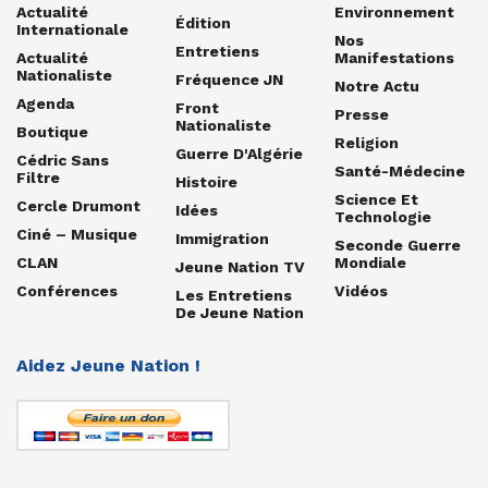
Actualité
Environnement
Édition
Internationale
Nos
Entretiens
Actualité
Manifestations
Nationaliste
Fréquence JN
Notre Actu
Agenda
Front
Presse
Nationaliste
Boutique
Religion
Guerre D'Algérie
Cédric Sans
Santé-Médecine
Filtre
Histoire
Science Et
Cercle Drumont
Idées
Technologie
Ciné – Musique
Immigration
Seconde Guerre
CLAN
Mondiale
Jeune Nation TV
Conférences
Vidéos
Les Entretiens
De Jeune Nation
Aidez Jeune Nation !