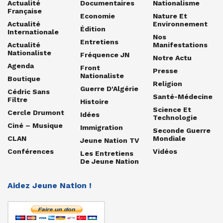
Actualité
Documentaires
Nationalisme
Française
Economie
Nature Et
Actualité
Environnement
Édition
Internationale
Nos
Entretiens
Actualité
Manifestations
Nationaliste
Fréquence JN
Notre Actu
Agenda
Front
Presse
Nationaliste
Boutique
Religion
Guerre D'Algérie
Cédric Sans
Santé-Médecine
Filtre
Histoire
Science Et
Cercle Drumont
Idées
Technologie
Ciné – Musique
Immigration
Seconde Guerre
CLAN
Mondiale
Jeune Nation TV
Conférences
Vidéos
Les Entretiens
De Jeune Nation
Aidez Jeune Nation !