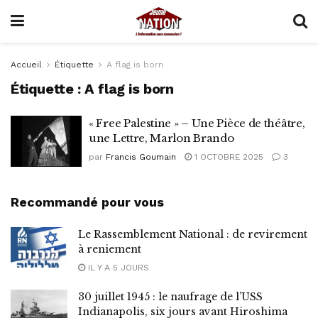
Accueil
Étiquette
A flag is born
Étiquette :
A flag is born
« Free Palestine » – Une Pièce de théâtre,
une Lettre, Marlon Brando
par
Francis Goumain
1 OCTOBRE 2025
3
Recommandé pour vous
Le Rassemblement National : de revirement
à reniement
IL Y A 5 JOURS
30 juillet 1945 : le naufrage de l’USS
Indianapolis, six jours avant Hiroshima