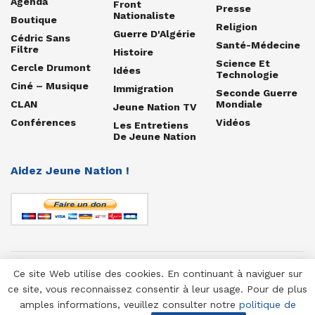
Agenda
Front
Presse
Nationaliste
Boutique
Religion
Guerre D'Algérie
Cédric Sans
Santé-Médecine
Filtre
Histoire
Science Et
Cercle Drumont
Idées
Technologie
Ciné – Musique
Immigration
Seconde Guerre
CLAN
Mondiale
Jeune Nation TV
Conférences
Vidéos
Les Entretiens
De Jeune Nation
Aidez Jeune Nation !
Ce site Web utilise des cookies. En continuant à naviguer sur
© 1958-2025 Jeune Nation
ce site, vous reconnaissez consentir à leur usage. Pour de plus
amples informations, veuillez consulter notre
politique de