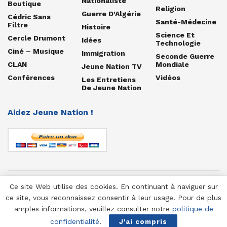
Nationaliste
Boutique
Religion
Guerre D'Algérie
Cédric Sans
Santé-Médecine
Filtre
Histoire
Science Et
Cercle Drumont
Idées
Technologie
Ciné – Musique
Immigration
Seconde Guerre
CLAN
Mondiale
Jeune Nation TV
Conférences
Vidéos
Les Entretiens
De Jeune Nation
Aidez Jeune Nation !
Ce site Web utilise des cookies. En continuant à naviguer sur
© 1958-2025 Jeune Nation
ce site, vous reconnaissez consentir à leur usage. Pour de plus
amples informations, veuillez consulter notre
politique de
confidentialité
.
J'ai compris