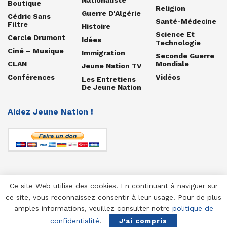
Boutique
Religion
Guerre D'Algérie
Cédric Sans
Santé-Médecine
Filtre
Histoire
Science Et
Cercle Drumont
Idées
Technologie
Ciné – Musique
Immigration
Seconde Guerre
CLAN
Mondiale
Jeune Nation TV
Conférences
Vidéos
Les Entretiens
De Jeune Nation
Aidez Jeune Nation !
Ce site Web utilise des cookies. En continuant à naviguer sur
© 1958-2025 Jeune Nation
ce site, vous reconnaissez consentir à leur usage. Pour de plus
amples informations, veuillez consulter notre
politique de
confidentialité
.
J'ai compris