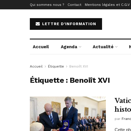
Qui sommes nous ?
Contact
Mentions légales et C.G.V
LETTRE D'INFORMATION
Accueil
Agenda
Actualité
Accueil
Étiquette
Benoiît XVI
Étiquette :
Benoiît XVI
Vati
histo
par
Fran
Cette ph