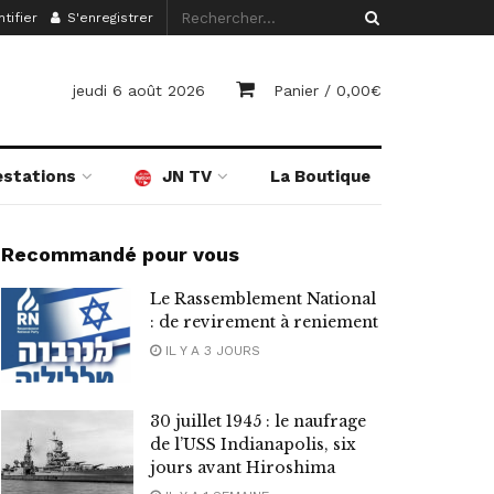
tifier
S'enregistrer
jeudi 6 août 2026
Panier /
0,00
€
estations
JN TV
La Boutique
Recommandé pour vous
Le Rassemblement National
: de revirement à reniement
IL Y A 3 JOURS
30 juillet 1945 : le naufrage
de l’USS Indianapolis, six
jours avant Hiroshima