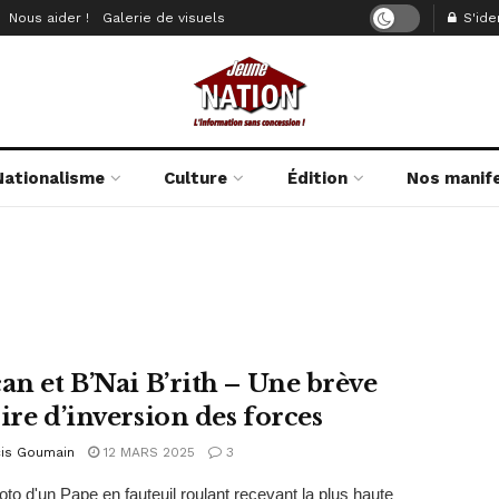
Nous aider !
Galerie de visuels
S'iden
Nationalisme
Culture
Édition
Nos manif
can et B’Nai B’rith – Une brève
ire d’inversion des forces
cis Goumain
12 MARS 2025
3
oto d'un Pape en fauteuil roulant recevant la plus haute