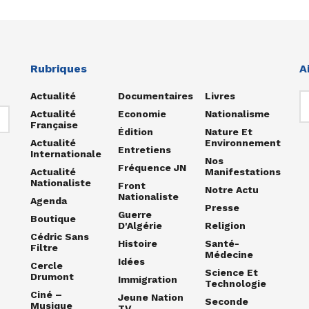
Rubriques
A
Actualité
Documentaires
Livres
Actualité
Economie
Nationalisme
Française
Édition
Nature Et
Actualité
Environnement
Entretiens
Internationale
Nos
Fréquence JN
Actualité
Manifestations
Nationaliste
Front
Notre Actu
Nationaliste
Agenda
Presse
Guerre
Boutique
D'Algérie
Religion
Cédric Sans
Histoire
Santé-
Filtre
Médecine
Idées
Cercle
Science Et
Drumont
Immigration
Technologie
Ciné –
Jeune Nation
Seconde
Musique
TV