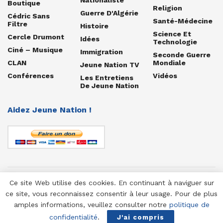
Boutique
Religion
Guerre D'Algérie
Cédric Sans
Santé-Médecine
Filtre
Histoire
Science Et
Cercle Drumont
Idées
Technologie
Ciné – Musique
Immigration
Seconde Guerre
CLAN
Mondiale
Jeune Nation TV
Conférences
Vidéos
Les Entretiens
De Jeune Nation
Aidez Jeune Nation !
Ce site Web utilise des cookies. En continuant à naviguer sur
© 1958-2025 Jeune Nation
ce site, vous reconnaissez consentir à leur usage. Pour de plus
amples informations, veuillez consulter notre
politique de
confidentialité
.
J'ai compris