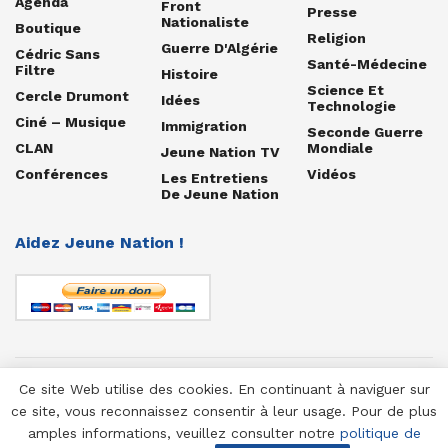
Agenda
Front
Presse
Nationaliste
Boutique
Religion
Guerre D'Algérie
Cédric Sans
Santé-Médecine
Filtre
Histoire
Science Et
Cercle Drumont
Idées
Technologie
Ciné – Musique
Immigration
Seconde Guerre
CLAN
Mondiale
Jeune Nation TV
Conférences
Vidéos
Les Entretiens
De Jeune Nation
Aidez Jeune Nation !
Ce site Web utilise des cookies. En continuant à naviguer sur
© 1958-2025 Jeune Nation
ce site, vous reconnaissez consentir à leur usage. Pour de plus
amples informations, veuillez consulter notre
politique de