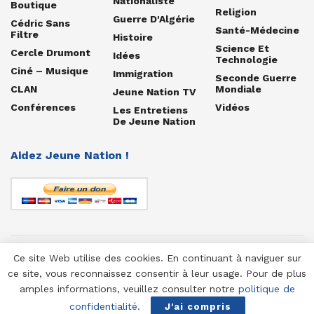
Nationaliste
Boutique
Religion
Guerre D'Algérie
Cédric Sans
Santé-Médecine
Filtre
Histoire
Science Et
Cercle Drumont
Idées
Technologie
Ciné – Musique
Immigration
Seconde Guerre
CLAN
Mondiale
Jeune Nation TV
Conférences
Vidéos
Les Entretiens
De Jeune Nation
Aidez Jeune Nation !
Ce site Web utilise des cookies. En continuant à naviguer sur
© 1958-2025 Jeune Nation
ce site, vous reconnaissez consentir à leur usage. Pour de plus
amples informations, veuillez consulter notre
politique de
confidentialité
.
J'ai compris