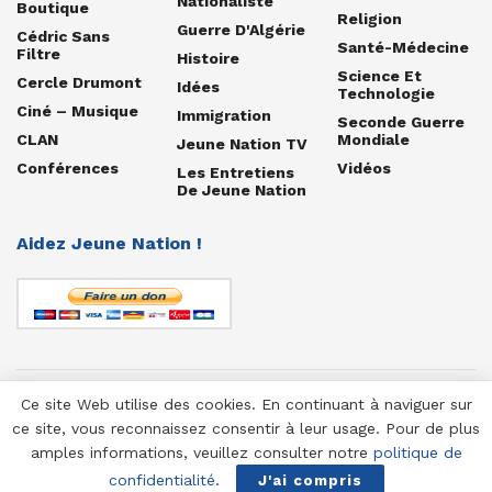
Nationaliste
Boutique
Religion
Guerre D'Algérie
Cédric Sans
Santé-Médecine
Filtre
Histoire
Science Et
Cercle Drumont
Idées
Technologie
Ciné – Musique
Immigration
Seconde Guerre
CLAN
Mondiale
Jeune Nation TV
Conférences
Vidéos
Les Entretiens
De Jeune Nation
Aidez Jeune Nation !
Ce site Web utilise des cookies. En continuant à naviguer sur
© 1958-2025 Jeune Nation
ce site, vous reconnaissez consentir à leur usage. Pour de plus
amples informations, veuillez consulter notre
politique de
confidentialité
.
J'ai compris