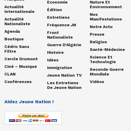
Economie
Nature Et
Actualité
Environnement
Édition
Internationale
Nos
Entretiens
Actualité
Manifestations
Nationaliste
Fréquence JN
Notre Actu
Agenda
Front
Presse
Nationaliste
Boutique
Religion
Guerre D'Algérie
Cédric Sans
Santé-Médecine
Filtre
Histoire
Science Et
Cercle Drumont
Idées
Technologie
Ciné – Musique
Immigration
Seconde Guerre
CLAN
Mondiale
Jeune Nation TV
Conférences
Vidéos
Les Entretiens
De Jeune Nation
Aidez Jeune Nation !