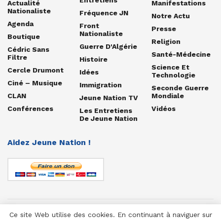
Actualité
Manifestations
Nationaliste
Fréquence JN
Notre Actu
Agenda
Front
Presse
Nationaliste
Boutique
Religion
Guerre D'Algérie
Cédric Sans
Santé-Médecine
Filtre
Histoire
Science Et
Cercle Drumont
Idées
Technologie
Ciné – Musique
Immigration
Seconde Guerre
CLAN
Mondiale
Jeune Nation TV
Conférences
Vidéos
Les Entretiens
De Jeune Nation
Aidez Jeune Nation !
Ce site Web utilise des cookies. En continuant à naviguer sur