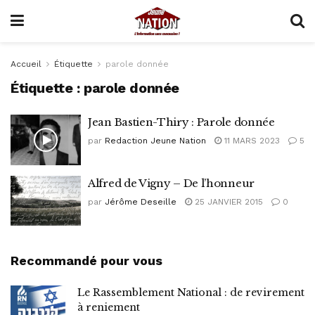
Accueil
Étiquette
parole donnée
Étiquette :
parole donnée
Jean Bastien-Thiry : Parole donnée
par
Redaction Jeune Nation
11 MARS 2023
5
Alfred de Vigny – De l’honneur
par
Jérôme Deseille
25 JANVIER 2015
0
Recommandé pour vous
Le Rassemblement National : de revirement
à reniement