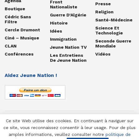
Agenda
Front
Presse
Nationaliste
Boutique
Religion
Guerre D'Algérie
Cédric Sans
Santé-Médecine
Filtre
Histoire
Science Et
Cercle Drumont
Idées
Technologie
Ciné – Musique
Immigration
Seconde Guerre
CLAN
Mondiale
Jeune Nation TV
Conférences
Vidéos
Les Entretiens
De Jeune Nation
Aidez Jeune Nation !
Ce site Web utilise des cookies. En continuant à naviguer sur
© 1958-2025 Jeune Nation
ce site, vous reconnaissez consentir à leur usage. Pour de plus
amples informations, veuillez consulter notre
politique de