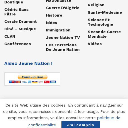
Nationaliste
Boutique
Religion
Guerre D'Algérie
Cédric Sans
Santé-Médecine
Filtre
Histoire
Science Et
Cercle Drumont
Idées
Technologie
Ciné – Musique
Immigration
Seconde Guerre
CLAN
Mondiale
Jeune Nation TV
Conférences
Vidéos
Les Entretiens
De Jeune Nation
Aidez Jeune Nation !
Ce site Web utilise des cookies. En continuant à naviguer sur
© 1958-2025 Jeune Nation
ce site, vous reconnaissez consentir à leur usage. Pour de plus
amples informations, veuillez consulter notre
politique de
confidentialité
.
J'ai compris