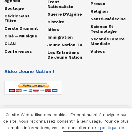
Agenda
Front
Presse
Nationaliste
Boutique
Religion
Guerre D'Algérie
Cédric Sans
Santé-Médecine
Filtre
Histoire
Science Et
Cercle Drumont
Idées
Technologie
Ciné – Musique
Immigration
Seconde Guerre
CLAN
Mondiale
Jeune Nation TV
Conférences
Vidéos
Les Entretiens
De Jeune Nation
Aidez Jeune Nation !
Ce site Web utilise des cookies. En continuant à naviguer sur
© 1958-2025 Jeune Nation
ce site, vous reconnaissez consentir à leur usage. Pour de plus
amples informations, veuillez consulter notre
politique de