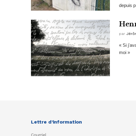
depuis p
Henr
par
Jérô
« Si j'a
moi »
Lettre d’information
Courriel