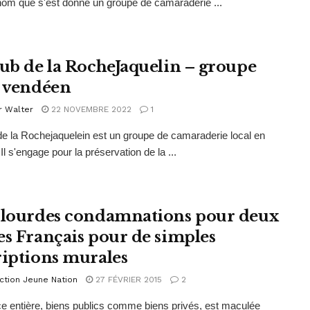
 nom que s'est donné un groupe de camaraderie ...
lub de la RocheJaquelin – groupe
l vendéen
r Walter
22 NOVEMBRE 2022
1
de la Rochejaquelein est un groupe de camaraderie local en
l s'engage pour la préservation de la ...
 lourdes condamnations pour deux
es Français pour de simples
riptions murales
ction Jeune Nation
27 FÉVRIER 2015
2
e entière, biens publics comme biens privés, est maculée