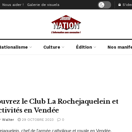
Nous aider !
Galerie de visuels
S'iden
Nationalisme
Culture
Édition
Nos manif
uvrez le Club La Rochejaquelein et
ctivités en Vendée
r Walter
29 OCTOBRE 2023
0
jaquelein, chef de l'armée catholique et royale en Vendée,