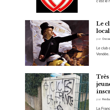
c'est le
Le c
loca
par
Osca
Le club 
Vendée. I
Très
jeun
insc
par
Reda
La Franc