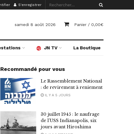
tifier
S'enregistrer
samedi 8 août 2026
Panier /
0,00
€
estations
JN TV
La Boutique
Recommandé pour vous
Le Rassemblement National
: de revirement à reniement
IL Y A 5 JOURS
30 juillet 1945 : le naufrage
de l’USS Indianapolis, six
jours avant Hiroshima