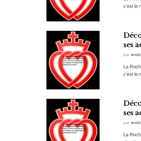
c'est le
Déco
ses a
par
Ambl
La Roche
c'est le
Déco
ses a
par
Ambl
La Roche