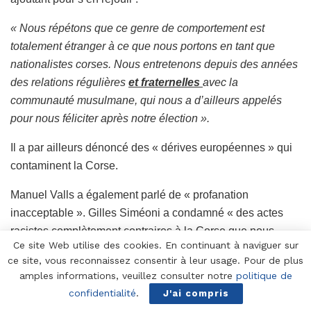
« Nous répétons que ce genre de comportement est
totalement étranger à ce que nous portons en tant que
nationalistes corses. Nous entretenons depuis des années
des relations régulières
et fraternelles
avec la
communauté musulmane, qui nous a d’ailleurs appelés
pour nous féliciter après notre élection ».
Il a par ailleurs dénoncé des « dérives européennes » qui
contaminent la Corse.
Manuel Valls a également parlé de « profanation
inacceptable ». Gilles Siméoni a condamné « des actes
racistes complètement contraires à la Corse que nous
Ce site Web utilise des cookies. En continuant à naviguer sur
voulons » et dénoncé l’extrême droite, des propos en
ce site, vous reconnaissez consentir à leur usage. Pour de plus
phase avec ceux de
Bernard Cazeneuve
:
amples informations, veuillez consulter notre
politique de
confidentialité
.
J'ai compris
« Ces exactions intolérables, aux relents de racisme et de