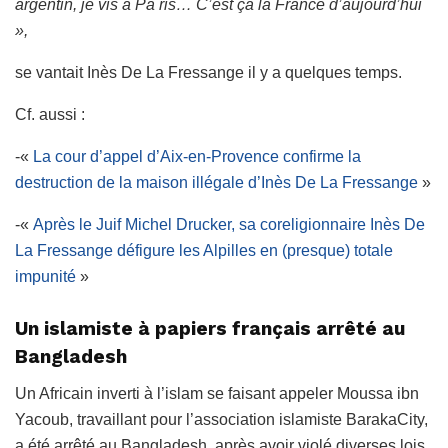
argentin, je vis à Pa ris… C’est ça la France d’aujourd’hui
»,
se vantait Inès De La Fressange il y a quelques temps.
Cf. aussi :
-«
La cour d’appel d’Aix-en-Provence confirme la
destruction de la maison illégale d’Inès De La Fressange
»
-«
Après le Juif Michel Drucker, sa coreligionnaire Inès De
La Fressange défigure les Alpilles en (presque) totale
impunité
»
Un islamiste à papiers français arrêté au
Bangladesh
Un Africain inverti à l’islam se faisant appeler Moussa ibn
Yacoub, travaillant pour l’association islamiste BarakaCity,
a été arrêté au Bangladesh, après avoir violé diverses lois,