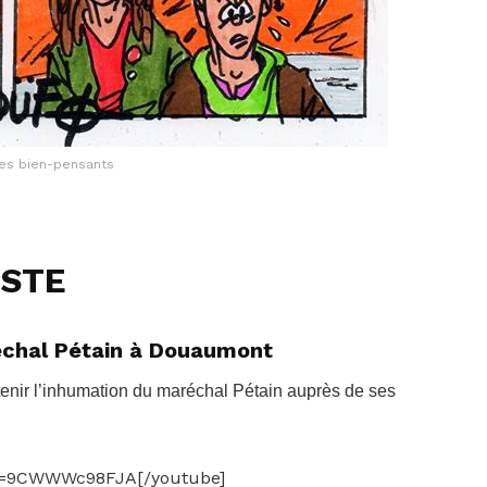
es bien-pensants
ISTE
échal Pétain à Douaumont
enir l’inhumation du maréchal Pétain auprès de ses
?v=9CWWWc98FJA[/youtube]