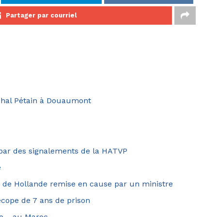
Partager par courriel
chal Pétain à Douaumont
 par des signalements de la HATVP
e
 de Hollande remise en cause par un ministre
 écope de 7 ans de prison
do… au Maroc