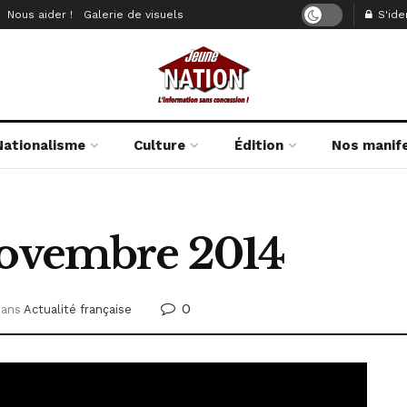
Nous aider !
Galerie de visuels
S'iden
Nationalisme
Culture
Édition
Nos manif
novembre 2014
0
dans
Actualité française