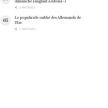
dimanche sanglant à Altona »)
2 PARTAGES
Le populicide oublié des Allemands de
l’Est
0 PARTAGES