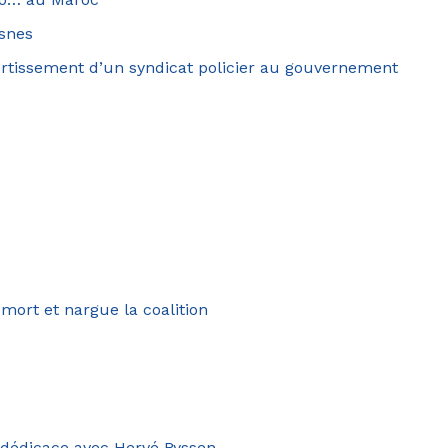
esnes
’avertissement d’un syndicat policier au gouvernement
 mort et nargue la coalition
-dédicace avec Hervé Ryssen