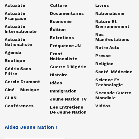
Actualité
Culture
Livres
Actualité
Documentaires
Nationalisme
Française
Economie
Nature Et
Actualité
Environnement
Édition
Internationale
Nos
Entretiens
Actualité
Manifestations
Nationaliste
Fréquence JN
Notre Actu
Agenda
Front
Presse
Nationaliste
Boutique
Religion
Guerre D'Algérie
Cédric Sans
Santé-Médecine
Filtre
Histoire
Science Et
Cercle Drumont
Idées
Technologie
Ciné – Musique
Immigration
Seconde Guerre
CLAN
Mondiale
Jeune Nation TV
Conférences
Vidéos
Les Entretiens
De Jeune Nation
Aidez Jeune Nation !