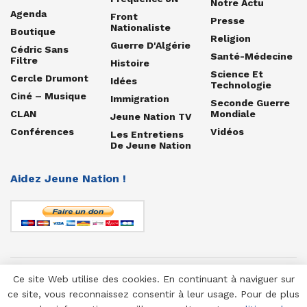
Notre Actu
Agenda
Front
Presse
Nationaliste
Boutique
Religion
Guerre D'Algérie
Cédric Sans
Santé-Médecine
Filtre
Histoire
Science Et
Cercle Drumont
Idées
Technologie
Ciné – Musique
Immigration
Seconde Guerre
CLAN
Mondiale
Jeune Nation TV
Conférences
Vidéos
Les Entretiens
De Jeune Nation
Aidez Jeune Nation !
Ce site Web utilise des cookies. En continuant à naviguer sur
© 1958-2025 Jeune Nation
ce site, vous reconnaissez consentir à leur usage. Pour de plus