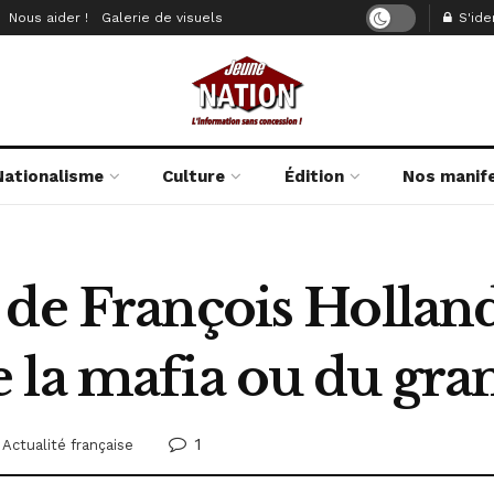
Nous aider !
Galerie de visuels
S'iden
Nationalisme
Culture
Édition
Nos manif
de François Holland
la mafia ou du grand
1
Actualité française