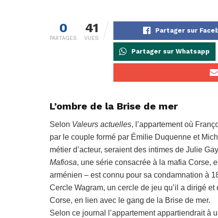
0
41
Partager sur Face
PARTAGES
VUES
Partager sur Whatsapp
L’ombre de la Brise de mer
Selon
Valeurs actuelles
, l’appartement où Franço
par le couple formé par Émilie Duquenne et Mich
métier d’acteur, seraient des intimes de Julie Ga
Mafiosa
, une série consacrée à la mafia Corse, e
arménien – est connu pour sa condamnation à 18 m
Cercle Wagram, un cercle de jeu qu’il a dirigé et q
Corse, en lien avec le gang de la Brise de mer.
Selon ce journal l’appartement appartiendrait à u