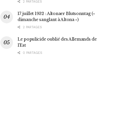
2 PARTAGES
17 juillet 1932 : Altonaer Blutsonntag («
dimanche sanglant à Altona »)
2 PARTAGES
Le populicide oublié des Allemands de
l’Est
0 PARTAGES