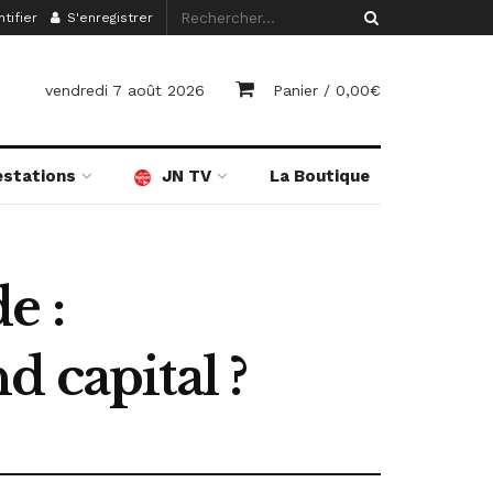
tifier
S'enregistrer
vendredi 7 août 2026
Panier /
0,00
€
estations
JN TV
La Boutique
e :
 capital ?