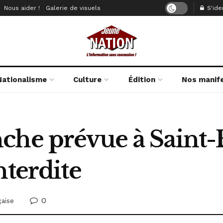
Nous aider !
Galerie de visuels
S'iden
Nationalisme
Culture
Édition
Nos manif
che prévue à Saint-
nterdite
0
çaise