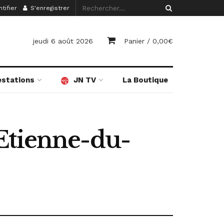
tifier
S'enregistrer
jeudi 6 août 2026
Panier /
0,00
€
estations
JN TV
La Boutique
Etienne-du-