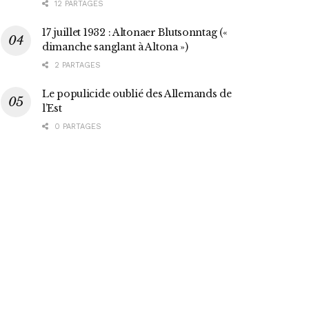
12 PARTAGES
17 juillet 1932 : Altonaer Blutsonntag («
dimanche sanglant à Altona »)
2 PARTAGES
Le populicide oublié des Allemands de
l’Est
0 PARTAGES