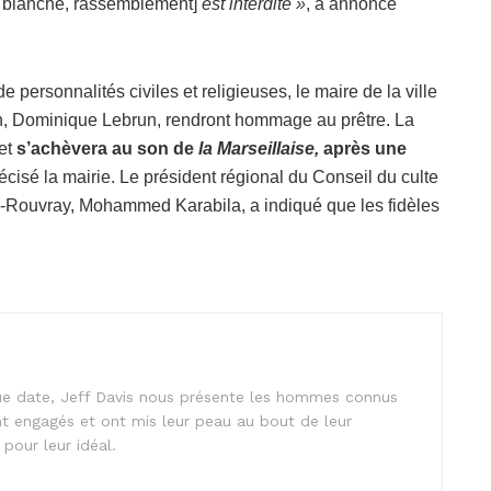
 blanche, rassemblement]
est interdite »
, a annoncé
personnalités civiles et religieuses, le maire de la ville
n, Dominique Lebrun, rendront hommage au prêtre. La
et
s’achèvera au son de
la Marseillaise,
après une
récisé la mairie. Le président régional du Conseil du culte
-Rouvray, Mohammed Karabila, a indiqué que les fidèles
ngue date, Jeff Davis nous présente les hommes connus
t engagés et ont mis leur peau au bout de leur
pour leur idéal.