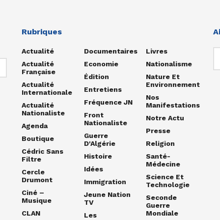
Rubriques
A
Actualité
Documentaires
Livres
Actualité
Economie
Nationalisme
Française
Édition
Nature Et
Actualité
Environnement
Entretiens
Internationale
Nos
Fréquence JN
Actualité
Manifestations
Nationaliste
Front
Notre Actu
Nationaliste
Agenda
Presse
Guerre
Boutique
D'Algérie
Religion
Cédric Sans
Histoire
Santé-
Filtre
Médecine
Idées
Cercle
Science Et
Drumont
Immigration
Technologie
Ciné –
Jeune Nation
Seconde
Musique
TV
Guerre
CLAN
Mondiale
Les