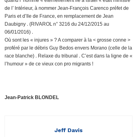
quand l’ homme « éternellement lié à Israël « était ministre
de l’ Intérieur, à nommer Jean-François Carenco préfet de
Paris et d’Ile de France, en remplacement de Jean
Daubigny . (RIVAROL n° 3216 du 24/12/2015 au
06/01/2016) .
Où sont les « injures » ? A comparer à la < grosse conne >
proféré par le débris Guy Bedos envers Morano (celle de la
race blanche) . Relaxe du tribunal . C’est dans la ligne de «
l’humour » de ce vieux con pro migrants !
Jean-Patrick BLONDEL
Jeff Davis