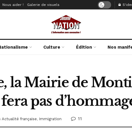
Nous aider !
Galerie de visuels
S'iden
Nationalisme
Culture
Édition
Nos manif
, la Mairie de Mont
 fera pas d’hommag
11
s
Actualité française
,
Immigration