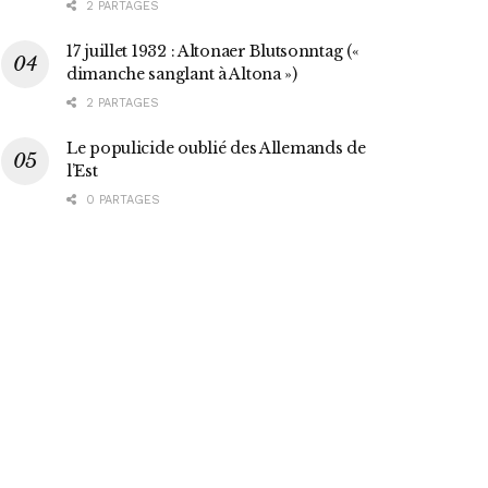
2 PARTAGES
17 juillet 1932 : Altonaer Blutsonntag («
dimanche sanglant à Altona »)
2 PARTAGES
Le populicide oublié des Allemands de
l’Est
0 PARTAGES