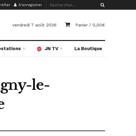
tifier
S'enregistrer
vendredi 7 août 2026
Panier /
0,00
€
estations
JN TV
La Boutique
igny-le-
e