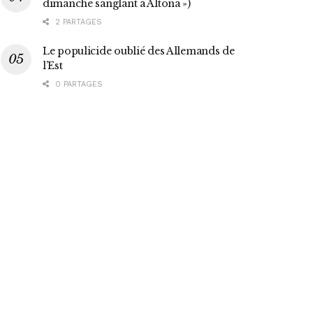
dimanche sanglant à Altona »)
2 PARTAGES
Le populicide oublié des Allemands de
l’Est
0 PARTAGES