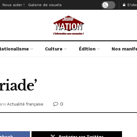
Nous aider !
Galerie de visuels
S'iden
Nationalisme
Culture
Édition
Nos manif
riade’
0
ans
Actualité française
cebook
Partager sur Twitter